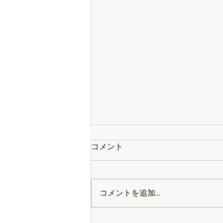
8月9日（日）の「かもちゃん
コメント
のミュージックJAPAN」は、
vol.６９１『決してあなたを
※毎週日曜日の午後5時～午後7
忘れない曲特集』です！
時まで生放送しています。 再放
コメントを追加…
送は毎週水曜日の午後3時～午後
5時までです。 OA予定アーティ
ストは、村下孝蔵、尾崎豊、RC