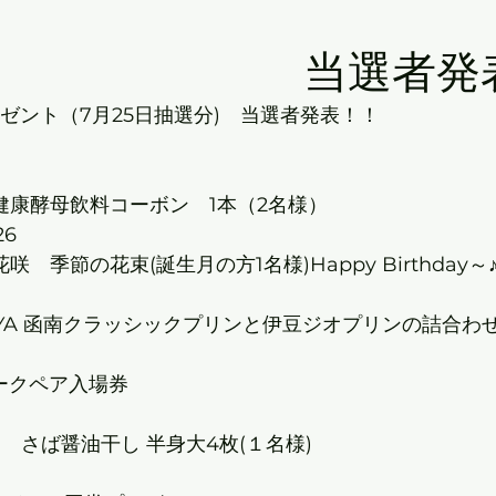
選者発表
ト（7月25日抽選分)　当選者発表！！						
母飲料コーボン　1本（2名様）							
	☆1331	☆2426						
季節の花束(誕生月の方1名様)Happy Birthday～♪		
YA 函南クラッシックプリンと伊豆ジオプリンの詰合わせ(1名
702							
E賞　淡島マリンパークペア入場券								
681							
ば醤油干し 半身大4枚(１名様)							
05							