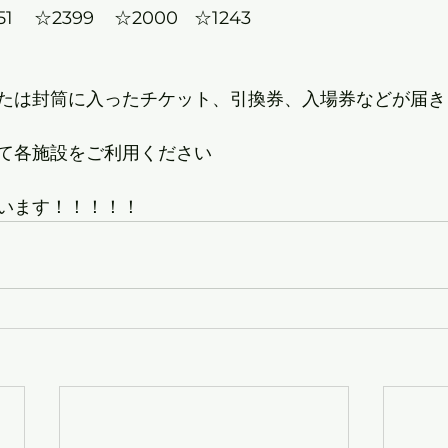
	☆1241	☆4051	☆2399	☆2000	☆1243			
選された方には								
たは封筒に入ったチケット、引換券、入場券などが届きま
それをお持ちになって各施設をご利用ください	
います！！！！！