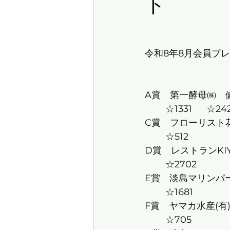
当
令和8年8月会員プレゼン
A賞　第一酵母㈱　健康酵
C賞　フローリスト花咲　
	☆512	
D賞　レストランKI
	☆2
	☆1
F賞　ヤマカ水産(有)　さ
	☆7