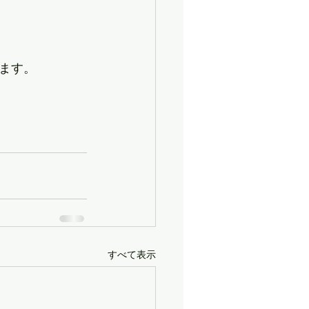
す。		
							
すべて表示