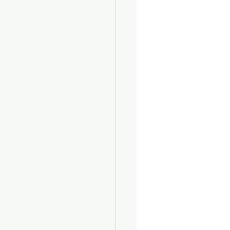
			
			
			