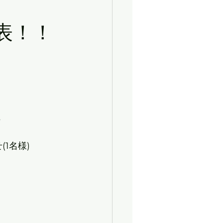
ト
！！
	
様)		