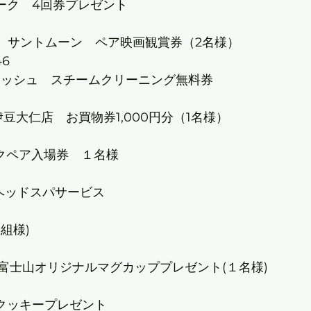
G賞　大仁ファンパーク　4回券プレゼント					
173							
ントムーン　ペア映画観賞券（2名様）						
	☆3267	☆1446						
シュ　スチームクリーニング無料券							
410							
仁店　お買物券1,000円分（1名様）						
9							
K賞　スカイウォークペア入場券　１名様					
427							
L賞　クラブヘア　ヘッドスパサービス								
023							
M賞　虹の郷ペア(１組様)								
169							
士山オリジナルマグカッププレゼント(１名様)					
54							
B賞　日清カステラクッキープレゼント					