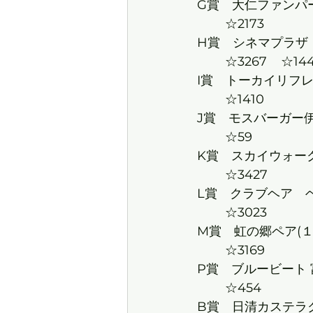
	☆2
H賞　シネマプラザ　サ
I賞　トーカイリフレッ
	☆1
J賞　モスバーガー伊豆大
	☆5
	☆3
	☆3
	☆3
P賞　ブルービート 富
	☆4