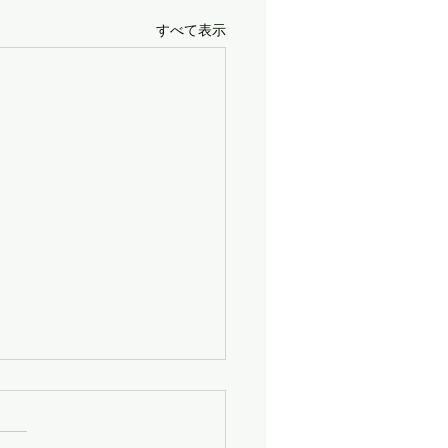
すべて表示
2日（日）の「かもちゃん
ュージックJAPAN」は、
l.６９０『夜空に花咲く曲