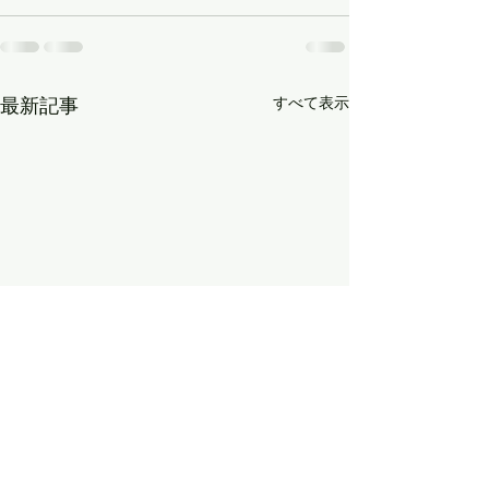
すべて表示
最新記事
8月9日（日）の「かもち
8月2日（日）の