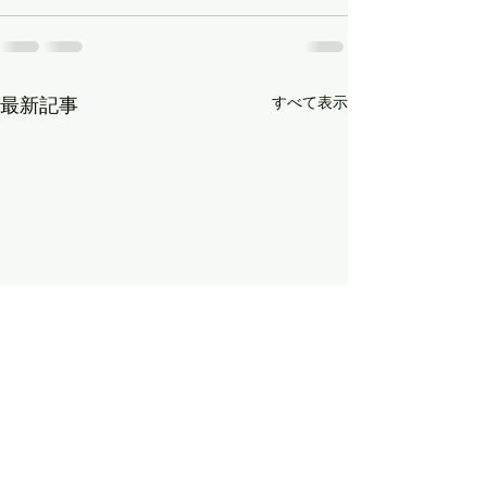
すべて表示
最新記事
8月16日（日）の「かもち
8月9日（日）の