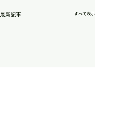
すべて表示
最新記事
8月9日（日）の「かもち
8月2日（日）の
ゃんのミュージック
ゃんのミュージ
JAPAN」は、vol.６９１
JAPAN」は、vo