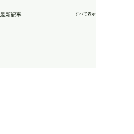
すべて表示
最新記事
8月9日（日）の「かもち
8月2日（日）の
ゃんのミュージック
ゃんのミュージ
JAPAN」は、vol.６９１
JAPAN」は、vo