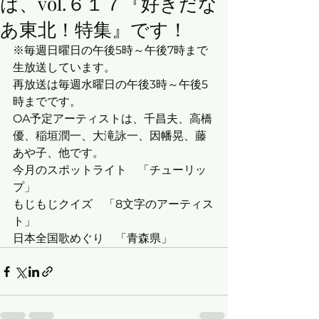
は、vol.６１７『好きだな
あ東北！特集』です！
※毎週日曜日の午後5時～午後7時まで
生放送しています。
再放送は毎週水曜日の午後3時～午後5
時までです。
OA予定アーティストは、千昌夫、高橋
優、稲垣潤一、大滝詠一、因幡晃、藤
あや子、他です。
今月のスポットライト　「チューリッ
プ」
もじもじクイズ　「8文字のアーティス
ト」
日本全国歌めぐり　「青森県」