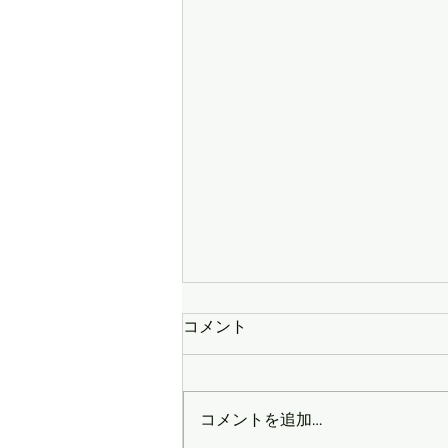
令和８年８月会員プレゼン
コメント
当選者発表！！
令和8年8月会員プレゼント（7月25日
一酵母㈱ 健康酵母飲料コーボン 1本（2名様） ☆
コメントを追加…
フローリスト花咲 季節の花束(誕生月の